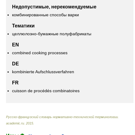
Недопустимые, нерекомендуемые
комбинированные способы варки
Тематики
целлюлозно-бумажные полуфабрикаты
EN
combined cooking processes
DE
kombinierte Aufschlussverfahren
FR
cuisson de procédés combinatoires
Русско-французский словарь нормативно-технической терминологии
.
academic.ru
.
2015
.