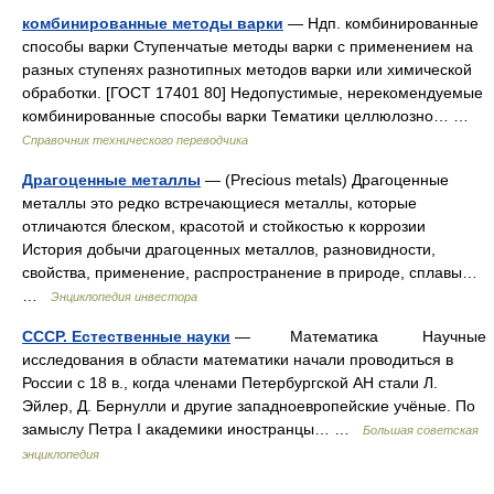
комбинированные методы варки
— Ндп. комбинированные
способы варки Ступенчатые методы варки с применением на
разных ступенях разнотипных методов варки или химической
обработки. [ГОСТ 17401 80] Недопустимые, нерекомендуемые
комбинированные способы варки Тематики целлюлозно… …
Справочник технического переводчика
Драгоценные металлы
— (Precious metals) Драгоценные
металлы это редко встречающиеся металлы, которые
отличаются блеском, красотой и стойкостью к коррозии
История добычи драгоценных металлов, разновидности,
свойства, применение, распространение в природе, сплавы…
…
Энциклопедия инвестора
СССР. Естественные науки
— Математика Научные
исследования в области математики начали проводиться в
России с 18 в., когда членами Петербургской АН стали Л.
Эйлер, Д. Бернулли и другие западноевропейские учёные. По
замыслу Петра I академики иностранцы… …
Большая советская
энциклопедия